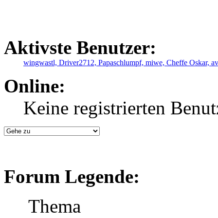
Aktivste Benutzer:
wingwastl,
Driver2712,
Papaschlumpf,
miwe,
Cheffe Oskar,
a
Online:
Keine registrierten Benut
Forum Legende:
Thema